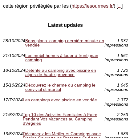
cette région privilégiée par les (
https://lesourmes.fr/
) [
...
]
Latest updates
28/10/2024
Bons plans: camping dernière minute en
1 937
vendée
Impressions
21/10/2024
Les mobil-homes à louer à frontignan
1 861
camping
Impressions
18/10/2024
Détente au camping avec piscine en
1 720
alpes-de-haute-provence
Impressions
15/10/2024
Découvrez le charme du camping le
1 645
convivial st martial
Impressions
17/7/2024
Les campings avec piscine en vendée
2 372
Impressions
21/6/2024
Top 10 des Activités Familiales à Faire
2 253
Pendant Vos Vacances au Camping
Impressions
d'Argelès
13/6/2024
Découvrez les Meilleurs Campings avec
1 686
Piscine Couverte en Bretagne Sud pour
Impressions